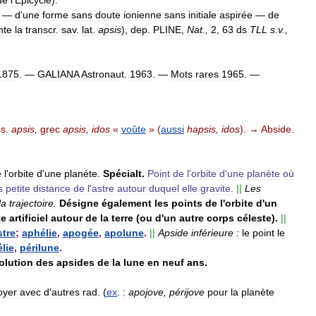
—
d
'
une
forme
sans
doute
ionienne
sans
initiale
aspirée
—
de
nte
la
transcr
.
sav
.
lat
.
apsis
),
dep
.
PLINE
,
Nat
.,
2
,
63
ds
TLL
s
.
v
.,
1875
. —
GALIANA
Astronaut
.
1963
. —
Mots
rares
1965
. —
ss
.
apsis
,
grec
apsis
,
idos
«
voûte
» (
aussi
hapsis
,
idos
). →
Abside
.
e
l
'
orbite
d
'
une
planète
.
Spécialt
.
Point
de
l
'
orbite
d
'
une
planète
où
s
petite
distance
de
l
'
astre
autour
duquel
elle
gravite
.
||
Les
la
trajectoire
.
Désigne
également
les
points
de
l
'
orbite
d
'
un
te
artificiel
autour
de
la
terre
(
ou
d
'
un
autre
corps
céleste
).
||
tre
;
aphélie
,
apogée
,
apolune
.
||
Apside
inférieure
:
le
point
le
élie
,
périlune
.
olution
des
apsides
de
la
lune
en
neuf
ans
.
oyer
avec
d
'
autres
rad
. (
ex
.
:
apojove
,
périjove
pour
la
planète