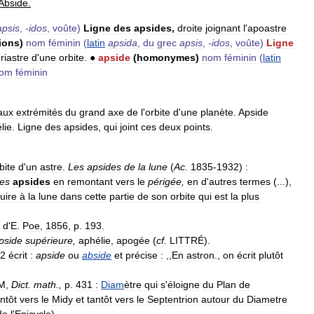
Abside
.
apsis
,
-
idos
,
voûte
)
Ligne
des
apsides
,
droite
joignant
l
'
apoastre
ions
)
nom
féminin
(
latin
apsida
,
du
grec
apsis
,
-
idos
,
voûte
)
Ligne
riastre
d
'
une
orbite
.
●
apside
(
homonymes
)
nom
féminin
(
latin
om
féminin
aux
extrémités
du
grand
axe
de
l
'
orbite
d
'
une
planète
.
Apside
lie
.
Ligne
des
apsides
,
qui
joint
ces
deux
points
.
bite
d
'
un
astre
.
Les
apsides
de
la
lune
(
Ac
.
1835
-
1932
)
:
es
apsides
en
remontant
vers
le
périgée
,
en
d
'
autres
termes
(...),
uire
à
la
lune
dans
cette
partie
de
son
orbite
qui
est
la
plus
.
d
'
E
.
Poe
,
1856
,
p
.
193
.
pside
supérieure
,
aphélie
,
apogée
(
cf
.
LITTRÉ
).
2
écrit
:
apside
ou
abside
et
précise
:
,,
En
astron
.,
on
écrit
plutôt
M
,
Dict
.
math
.,
p
.
431
:
Diam
ètre
qui
s
'
éloigne
du
Plan
de
ntôt
vers
le
Midy
et
tantôt
vers
le
Septentrion
autour
du
Diametre
de
l
'
Epicycle
).