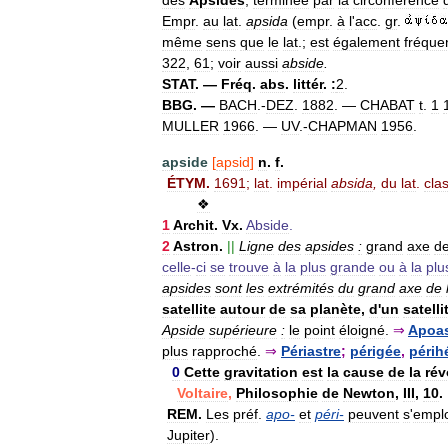
Empr
.
au
lat
.
apsida
(
empr
.
à
l
'
acc
.
gr
.
même
sens
que
le
lat
.;
est
également
fréque
322
,
61
;
voir
aussi
abside
.
STAT
. —
Fréq
.
abs
.
littér
.
:
2
.
BBG
. —
BACH
.-
DEZ
.
1882
. —
CHABAT
t
.
1
MULLER
1966
. —
UV
.-
CHAPMAN
1956
.
apside
[
apsid
]
n
.
f
.
ÉTYM
.
1691
;
lat
.
impérial
absida
,
du
lat
.
cla
❖
1
Archit
.
Vx
.
Abside
.
2
Astron
.
||
Ligne
des
apsides
:
grand
axe
d
celle
-
ci
se
trouve
à
la
plus
grande
ou
à
la
plu
apsides
sont
les
extrémités
du
grand
axe
de
satellite
autour
de
sa
planète
,
d
'
un
satelli
Apside
supérieure
:
le
point
éloigné
.
⇒
Apoas
plus
rapproché
.
⇒
Périastre
;
périgée
,
périh
0
Cette
gravitation
est
la
cause
de
la
rév
Voltaire
,
Philosophie
de
Newton
,
III
,
10
.
REM
.
Les
préf
.
apo
-
et
péri
-
peuvent
s
'
empl
Jupiter
).