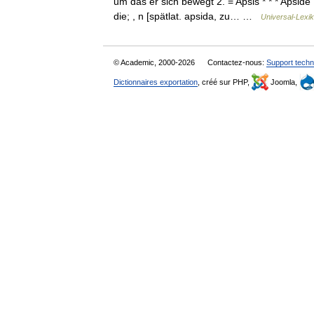
um das er sich bewegt 2. = Apsis * * * Apside [
die; , n [spätlat. apsida, zu… …
Universal-Lexi
© Academic, 2000-2026
Contactez-nous:
Support techn
Dictionnaires exportation
, créé sur PHP,
Joomla,