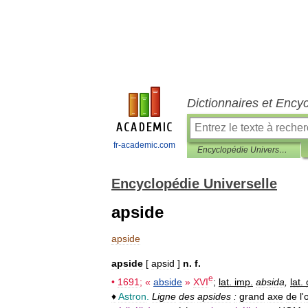
Dictionnaires et Ency
fr-academic.com
Encyclopédie Universelle
Encyclopédie Universelle
apside
apside
apside
[
apsid
]
n
.
f
.
e
•
1691
; «
abside
»
XVI
;
lat
.
imp
.
absida
,
lat
.
♦
Astron
.
Ligne
des
apsides
:
grand
axe
de
l
'
o