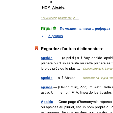
❖
HOM
.
Abside
.
Encyclopédie
Universelle
.
2012
.
Игры ⚽
Поможем написать реферат
à-propos
Regardez d'autres dictionnaires:
apside
— 1. (a psi d ) s. f. Voy. abside. apsid
planète ou d un satellite où cette planète se tr
le plus près ou le plus …
Dictionnaire de la Langu
apside
— s. f. Abside …
Dicionário da Língua Po
ápside
— (Del gr. ἀψίς, ῖδος). m. Astr. Cada
astro. U. m. en pl.) ☛ V. línea de los ápsid
Apside
— Cette page d’homonymie répertorie 
ou apsides au pluriel, est un nom propre o
astronomie, désigne les deux points extr