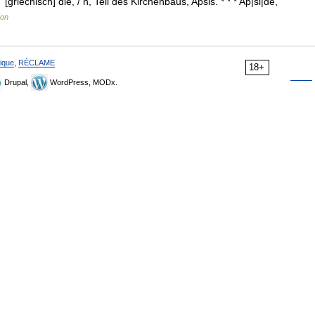
griechisch] die, / n, Teil des Kirchenbaus, Apsis. * * * Ap|si|de,
kon
ique
,
RÉCLAME
18+
Drupal,
WordPress, MODx.