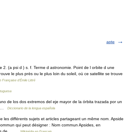
apte
e 2. (a psi d ) s. f. Terme d astronomie. Point de l orbite d une
ouve le plus près ou le plus loin du soleil, où ce satellite se trouve
e Française d'Émile Littré
rtuguesa
 uno de los dos extremos del eje mayor de la órbita trazada por un
es …
Diccionario de la lengua española
les différents sujets et articles partageant un même nom. Apside
u commun qui peut désigner : Nom commun Apsides, en
êmes de… …
Wikipédia en Français