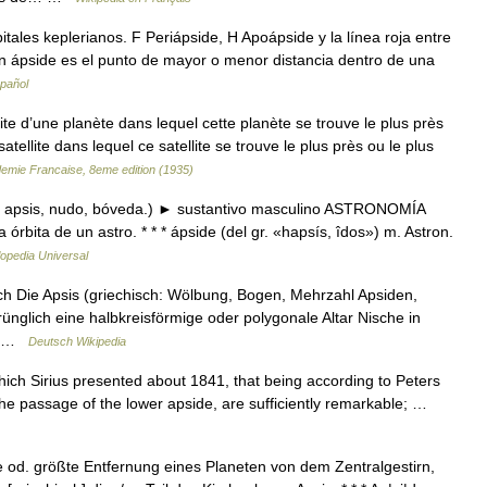
ales keplerianos. F Periápside, H Apoápside y la línea roja entre
un ápside es el punto de mayor o menor distancia dentro de una
spañol
ite d’une planète dans lequel cette planète se trouve le plus près
 satellite dans lequel ce satellite se trouve le plus près ou le plus
ademie Francaise, 8eme edition (1935)
 gr. apsis, nudo, bóveda.) ► sustantivo masculino ASTRONOMÍA
órbita de un astro. * * * ápside (del gr. «hapsís, îdos») m. Astron.
lopedia Universal
ch Die Apsis (griechisch: Wölbung, Bogen, Mehrzahl Apsiden,
prünglich eine halbkreisförmige oder polygonale Altar Nische in
en …
Deutsch Wikipedia
h Sirius presented about 1841, that being according to Peters
 the passage of the lower apside, are sufficiently remarkable; …
ste od. größte Entfernung eines Planeten von dem Zentralgestirn,