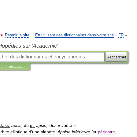
Retenir le site
En utilisant des dictionnaires dans votre site
FR
clopédies sur 'Academic'
Recherche!
interprétations
class
.
apsis
;
du
gr
.
apsis
,
idos
«
voûte
»
rbite
elliptique
d
'
une
planète
.
Apside
inférieure
(
⇒
périastre
,