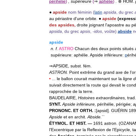
périhélie
)
,
supérieure
(
⇒
aphélie
)
.
⊗
HOM
.
●
apside
nom
féminin
(
latin
apsida
,
du
grec
au
périastre
d
'
une
orbite
.
●
apside
(
express
des
apsides
,
droite
joignant
l
'
apoastre
au
pé
apsida
,
du
grec
apsis
,
-
idos
,
voûte
)
abside
n
apside
n
.
f
.
ASTRO
Chacun
des
deux
points
situés
supérieure:
aphélie
.
Apside
inférieure:
p
érihé
⇒
APSIDE
,
subst
.
fém
.
ASTRON
.
Point
extrême
du
grand
axe
de
l
'
or
•
...
le
ballon
courait
maintenant
sur
la
ligne
d
suivait
directement
la
route
qui
devait
le
cond
rapprochée
de
la
terre
.
BAUDELAIRE
,
Histoires
extraordinaires
,
trad
SYNT
.
Apside
inférieure
,
périhélie
,
périgée
;
a
PRONONC
.
ET
ORTH
.
:
[
apsid
].
GUÉRIN
189
Apside
et
en
archit
.
Abside
.
``
ÉTYMOL
.
ET
HIST
. —
1691
astron
. (
OZANA
l
'
Excentrique
par
la
Reflexion
de
l
'
Epicycle
,
ta
des
Apsides
,
terminée
par
la
circonférence