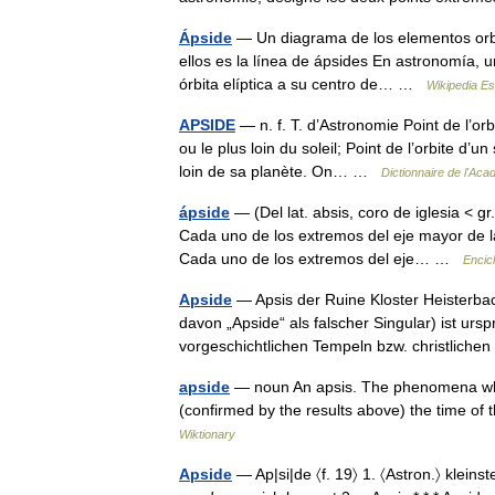
Ápside
— Un diagrama de los elementos orbit
ellos es la línea de ápsides En astronomía, 
órbita elíptica a su centro de… …
Wikipedia E
APSIDE
— n. f. T. d’Astronomie Point de l’orb
ou le plus loin du soleil; Point de l’orbite d’un
loin de sa planète. On… …
Dictionnaire de l'Ac
ápside
— (Del lat. absis, coro de iglesia <
Cada uno de los extremos del eje mayor de la 
Cada uno de los extremos del eje… …
Encic
Apside
— Apsis der Ruine Kloster Heisterba
davon „Apside“ als falscher Singular) ist urs
vorgeschichtlichen Tempeln bzw. christlich
apside
— noun An apsis. The phenomena whic
(confirmed by the results above) the time of
Wiktionary
Apside
— Ap|si|de 〈f. 19〉 1. 〈Astron.〉 klein